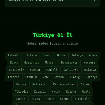
BTK engelinde DNS değişikliği veya VPN
yeterli.
Türkiye 81 İl
Şehrinizden Betgit'e erişin
Istanbul
Ankara
Izmir
Bursa
Antalya
Adana
Konya
Gaziantep
Mersin
Diyarbakir
Kayseri
Eskisehir
Samsun
Denizli
Sanliurfa
Malatya
Trabzon
Erzurum
Van
Batman
Elazig
Sakarya
Manisa
Balikesir
Kahramanmaras
Aydin
Tekirdag
Kocaeli
Hatay
Edirne
Mugla
Mardin
Sivas
Tokat
Corum
Kirikkale