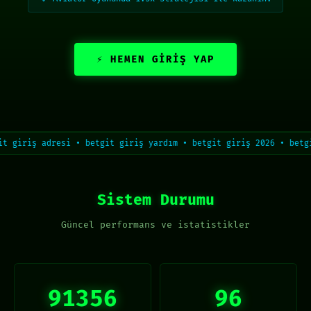
⚡ HEMEN GIRIŞ YAP
ş adresi • betgit giriş yardım • betgit giriş 2026 • betgit giri
Sistem Durumu
Güncel performans ve istatistikler
91356
96