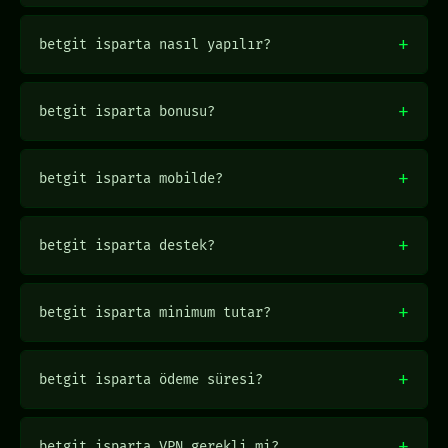
Evet, Curaçao lisanslı, SSL korumalı, 500K+
betgit isparta nasıl yapılır?
üyeli güvenilir platform.
Güncel adrese girin, hesabınıza erişin,
betgit isparta bonusu?
işleminizi gerçekleştirin.
%200 hoşgeldin, %20 Papara, %15 kripto, %10
betgit isparta mobilde?
kayıp bonusu mevcut.
Android ve iOS tam uyumlu, responsive tasarım.
betgit isparta destek?
7/24 Türkçe canlı destek, Telegram, WhatsApp,
betgit isparta minimum tutar?
e-posta.
Papara 50TL, havale 250TL, kripto 200TL
betgit isparta ödeme süresi?
minimum.
Para çekme ortalama 5 dakikada tamamlanır.
betgit isparta VPN gerekli mi?