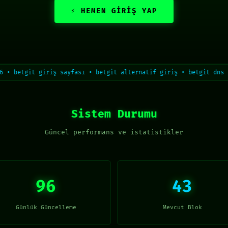
⚡ HEMEN GIRIŞ YAP
riş sayfası • betgit alternatif giriş • betgit dns giriş • betgi
Sistem Durumu
Güncel performans ve istatistikler
96
43
Günlük Güncelleme
Mevcut Blok