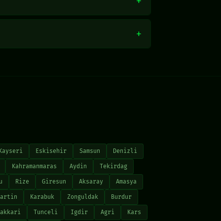
Kayseri
Eskisehir
Samsun
Denizli
Kahramanmaras
Aydin
Tekirdag
u
Rize
Giresun
Aksaray
Amasya
artin
Karabuk
Zonguldak
Burdur
akkari
Tunceli
Igdir
Agri
Kars