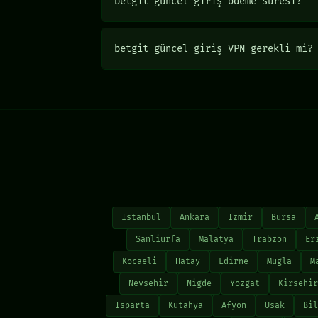
betgit güncel giriş ödeme süresi?
Para çekme ortalama 5 dakikada tama
betgit güncel giriş VPN gerekli mi?
BTK engelinde DNS değişikliği veya 
Istanbul
Ankara
Izmir
Bursa
Sanliurfa
Malatya
Trabzon
Er
Kocaeli
Hatay
Edirne
Mugla
M
Nevsehir
Nigde
Yozgat
Kirsehir
Isparta
Kutahya
Afyon
Usak
Bil