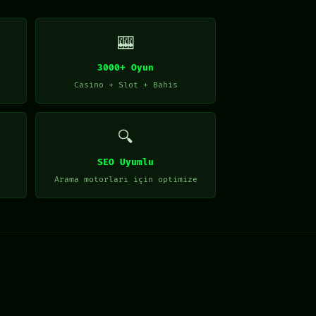
🎰
3000+ Oyun
Casino + Slot + Bahis
🔍
SEO Uyumlu
Arama motorları için optimize