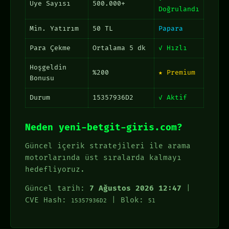
Üye Sayısı
500.000+
Doğrulandı
Min. Yatırım
50 TL
Papara
Para Çekme
Ortalama 5 dk
✓ Hızlı
Hoşgeldin
%200
★ Premium
Bonusu
Durum
15357936D2
✓ Aktif
Neden yeni-betgit-giris.com?
Güncel içerik stratejileri ile arama
motorlarında üst sıralarda kalmayı
hedefliyoruz.
Güncel tarih:
7 Ağustos 2026 12:47
|
CVE Hash:
| Blok:
15357936D2
51