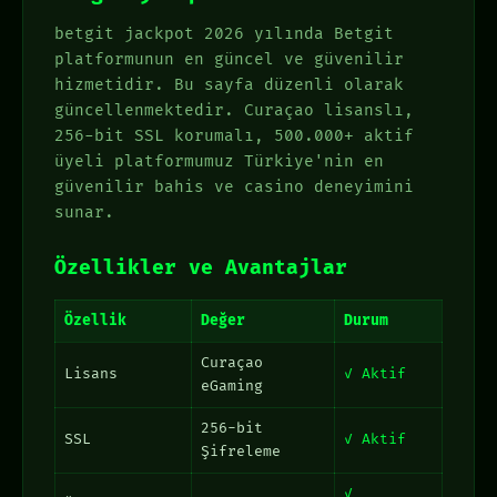
betgit jackpot 2026 yılında Betgit
platformunun en güncel ve güvenilir
hizmetidir. Bu sayfa düzenli olarak
güncellenmektedir. Curaçao lisanslı,
256-bit SSL korumalı, 500.000+ aktif
üyeli platformumuz Türkiye'nin en
güvenilir bahis ve casino deneyimini
sunar.
Özellikler ve Avantajlar
Özellik
Değer
Durum
Curaçao
Lisans
✓ Aktif
eGaming
256-bit
SSL
✓ Aktif
Şifreleme
✓