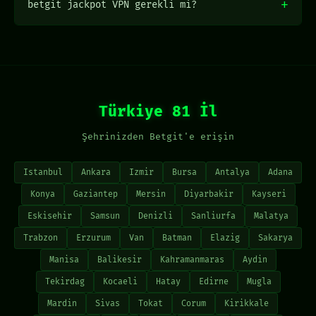
betgit jackpot VPN gerekli mi?
BTK engelinde DNS değişikliği veya VPN
yeterli.
Türkiye 81 İl
Şehrinizden Betgit'e erişin
Istanbul
Ankara
Izmir
Bursa
Antalya
Adana
Konya
Gaziantep
Mersin
Diyarbakir
Kayseri
Eskisehir
Samsun
Denizli
Sanliurfa
Malatya
Trabzon
Erzurum
Van
Batman
Elazig
Sakarya
Manisa
Balikesir
Kahramanmaras
Aydin
Tekirdag
Kocaeli
Hatay
Edirne
Mugla
Mardin
Sivas
Tokat
Corum
Kirikkale