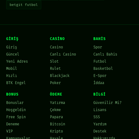
betgit futbol
GIRIŞ
CASINO
BAHIS
Giriş
Casino
Spor
Güncel
Canlı Casino
Canlı Bahis
Yeni Adres
Slot
Futbol
Mobil
Rulet
Basketbol
Hızlı
Blackjack
E-Spor
BTK Engel
Poker
İddaa
BONUS
ÖDEME
BILGI
Bonuslar
Yatırma
Güvenilir Mi?
Hoşgeldin
Çekme
Lisans
Free Spin
Papara
SSS
Deneme
Bitcoin
Yardım
VIP
Kripto
Destek
Kampanyalar
Havale
Hakkımızda