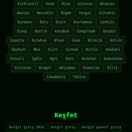
Kirklareli
Ordu
Rize
Giresun
Aksaray
Amasya
Nevsehir
Nigde
Yozgat
Kirsehir
Karaman
Bolu
Duzce
Kastamonu
Cankiri
Sinop
Bartin
Karabuk
Zonguldak
Burdur
Isparta
Kutahya
Afyon
Usak
Bilecik
Artvin
Bayburt
Mus
Siirt
Sirnak
Bitlis
Hakkari
Tunceli
Igdir
Agri
Kars
Ardahan
Gumushane
Erzincan
Bingol
Adiyaman
Osmaniye
Kilis
Canakkale
Yalova
Keşfet
betgit giriş 2026
betgit giriş
betgit güncel giriş