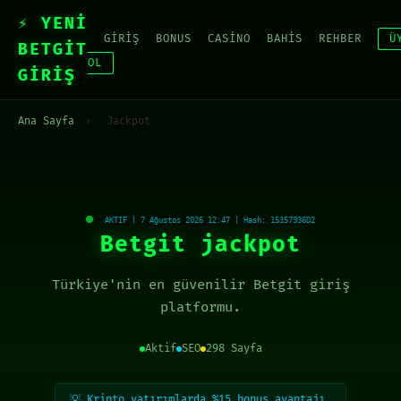
⚡ YENİ
GIRIŞ
BONUS
CASINO
BAHIS
REHBER
Ü
BETGİT
OL
GİRİŞ
Ana Sayfa
›
Jackpot
AKTIF | 7 Ağustos 2026 12:47 | Hash: 15357936D2
Betgit jackpot
Türkiye'nin en güvenilir Betgit giriş
platformu.
Aktif
SEO
298 Sayfa
💡 Kripto yatırımlarda %15 bonus avantajı.