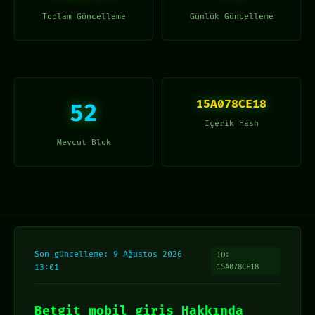
Toplam Güncelleme
Günlük Güncelleme
15A078CE18
52
İçerik Hash
Mevcut Blok
Son güncelleme: 9 Ağustos 2026
ID:
15A078CE18
13:01
Betgit mobil giriş Hakkında