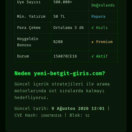
Üye Sayısı
500.000+
Doğrulandı
Min. Yatırım
50 TL
Papara
Para Çekme
Ortalama 5 dk
✓ Hızlı
Hoşgeldin
%200
★ Premium
Bonusu
Durum
15A078CE18
✓ Aktif
Neden yeni-betgit-giris.com?
Güncel içerik stratejileri ile arama
motorlarında üst sıralarda kalmayı
hedefliyoruz.
Güncel tarih:
9 Ağustos 2026 13:01
|
CVE Hash:
| Blok:
15A078CE18
52