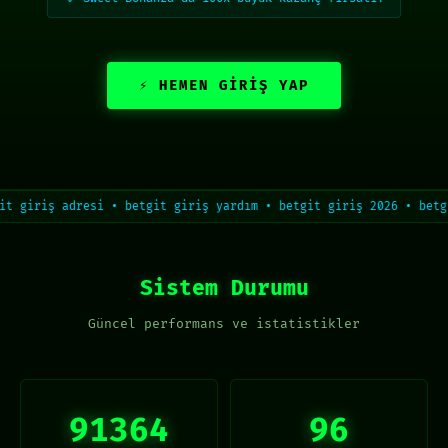
⚡ HEMEN GIRIŞ YAP
ş adresi • betgit giriş yardım • betgit giriş 2026 • betgit giri
Sistem Durumu
Güncel performans ve istatistikler
91364
96