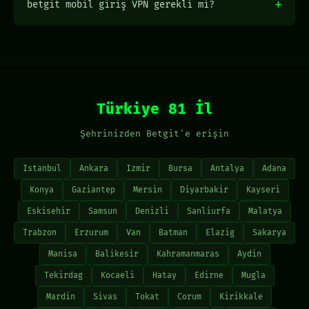
betgit mobil giriş VPN gerekli mi?
BTK engelinde DNS değişikliği veya VPN
yeterli.
Türkiye 81 İl
Şehrinizden Betgit'e erişin
Istanbul
Ankara
Izmir
Bursa
Antalya
Adana
Konya
Gaziantep
Mersin
Diyarbakir
Kayseri
Eskisehir
Samsun
Denizli
Sanliurfa
Malatya
Trabzon
Erzurum
Van
Batman
Elazig
Sakarya
Manisa
Balikesir
Kahramanmaras
Aydin
Tekirdag
Kocaeli
Hatay
Edirne
Mugla
Mardin
Sivas
Tokat
Corum
Kirikkale