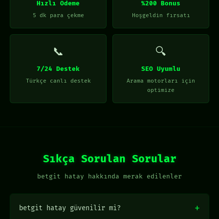
Hızlı Ödeme
%200 Bonus
5 dk para çekme
Hoşgeldin fırsatı
📞
🔍
7/24 Destek
SEO Uyumlu
Türkçe canlı destek
Arama motorları için
optimize
Sıkça Sorulan Sorular
betgit hatay hakkında merak edilenler
betgit hatay güvenilir mi?