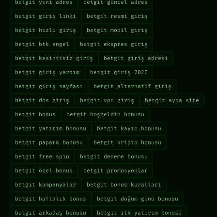
betgit yeni adres
betgit güncel adres
betgit giriş linki
betgit resmi giriş
betgit hızlı giriş
betgit mobil giriş
betgit btk engel
betgit ekspres giriş
betgit kesintisiz giriş
betgit giriş adresi
betgit giriş yardım
betgit giriş 2026
betgit giriş sayfası
betgit alternatif giriş
betgit dns giriş
betgit vpn giriş
betgit ayna site
betgit bonus
betgit hoşgeldin bonusu
betgit yatırım bonusu
betgit kayıp bonusu
betgit papara bonusu
betgit kripto bonusu
betgit free spin
betgit deneme bonusu
betgit özel bonus
betgit promosyonlar
betgit kampanyalar
betgit bonus kuralları
betgit haftalık bonus
betgit doğum günü bonusu
betgit arkadaş bonusu
betgit ilk yatırım bonusu