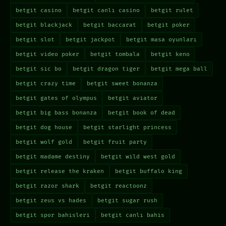
betgit casino
betgit canlı casino
betgit rulet
betgit blackjack
betgit baccarat
betgit poker
betgit slot
betgit jackpot
betgit masa oyunları
betgit video poker
betgit tombala
betgit keno
betgit sic bo
betgit dragon tiger
betgit mega ball
betgit crazy time
betgit sweet bonanza
betgit gates of olympus
betgit aviator
betgit big bass bonanza
betgit book of dead
betgit dog house
betgit starlight princess
betgit wolf gold
betgit fruit party
betgit madame destiny
betgit wild west gold
betgit release the kraken
betgit buffalo king
betgit razor shark
betgit reactoonz
betgit zeus vs hades
betgit sugar rush
betgit spor bahisleri
betgit canlı bahis