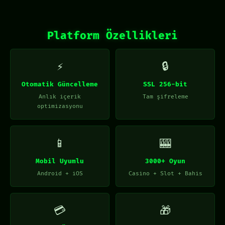
Platform Özellikleri
⚡
🔒
Otomatik Güncelleme
SSL 256-bit
Anlık içerik
Tam şifreleme
optimizasyonu
📱
🎰
Mobil Uyumlu
3000+ Oyun
Android + iOS
Casino + Slot + Bahis
💳
🎁