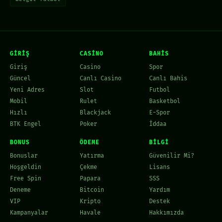
GIRIŞ
CASINO
BAHIS
Giriş
Casino
Spor
Güncel
Canlı Casino
Canlı Bahis
Yeni Adres
Slot
Futbol
Mobil
Rulet
Basketbol
Hızlı
Blackjack
E-Spor
BTK Engel
Poker
İddaa
BONUS
ÖDEME
BILGI
Bonuslar
Yatırma
Güvenilir Mi?
Hoşgeldin
Çekme
Lisans
Free Spin
Papara
SSS
Deneme
Bitcoin
Yardım
VIP
Kripto
Destek
Kampanyalar
Havale
Hakkımızda