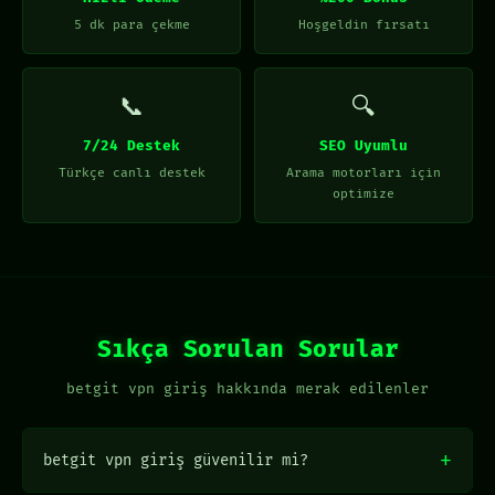
5 dk para çekme
Hoşgeldin fırsatı
📞
🔍
7/24 Destek
SEO Uyumlu
Türkçe canlı destek
Arama motorları için
optimize
Sıkça Sorulan Sorular
betgit vpn giriş hakkında merak edilenler
betgit vpn giriş güvenilir mi?