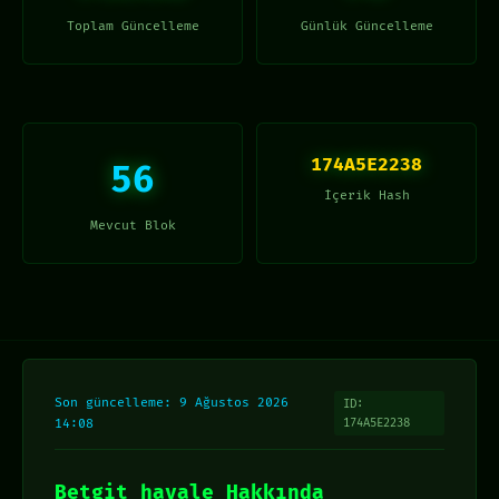
Toplam Güncelleme
Günlük Güncelleme
174A5E2238
56
İçerik Hash
Mevcut Blok
Son güncelleme: 9 Ağustos 2026
ID:
174A5E2238
14:08
Betgit havale Hakkında