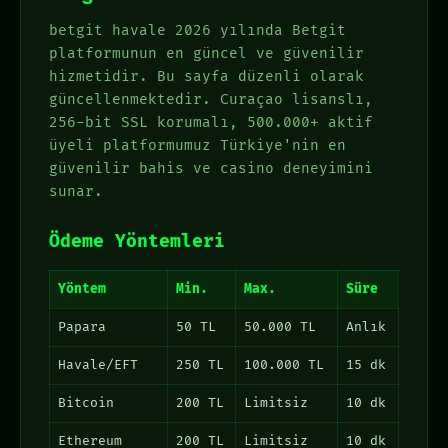
betgit havale 2026 yılında Betgit
platformunun en güncel ve güvenilir
hizmetidir. Bu sayfa düzenli olarak
güncellenmektedir. Curaçao lisanslı,
256-bit SSL korumalı, 500.000+ aktif
üyeli platformumuz Türkiye'nin en
güvenilir bahis ve casino deneyimini
sunar.
Ödeme Yöntemleri
Yöntem
Min.
Max.
Süre
Papara
50 TL
50.000 TL
Anlık
Havale/EFT
250 TL
100.000 TL
15 dk
Bitcoin
200 TL
Limitsiz
10 dk
Ethereum
200 TL
Limitsiz
10 dk