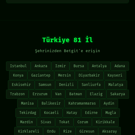
BTK engelinde DNS değişikliği veya VPN
yeterli.
Türkiye 81 İl
Şehrinizden Betgit'e erişin
Istanbul
Ankara
Izmir
Bursa
Antalya
Adana
Konya
Gaziantep
Mersin
Diyarbakir
Kayseri
Eskisehir
Samsun
Denizli
Sanliurfa
Malatya
Trabzon
Erzurum
Van
Batman
Elazig
Sakarya
Manisa
Balikesir
Kahramanmaras
Aydin
Tekirdag
Kocaeli
Hatay
Edirne
Mugla
Mardin
Sivas
Tokat
Corum
Kirikkale
Kirklareli
Ordu
Rize
Giresun
Aksaray