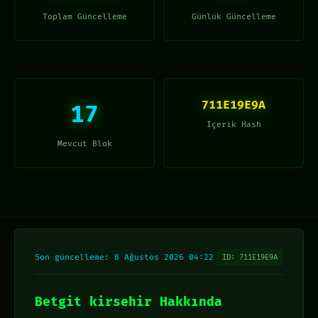
Toplam Güncelleme
Günlük Güncelleme
711E19E9A
17
İçerik Hash
Mevcut Blok
Son güncelleme: 8 Ağustos 2026 04:22
ID: 711E19E9A
Betgit kirsehir Hakkında