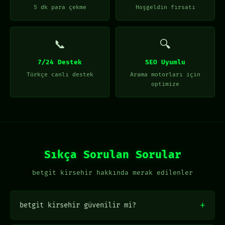
5 dk para çekme
Hoşgeldin fırsatı
📞
🔍
7/24 Destek
SEO Uyumlu
Türkçe canlı destek
Arama motorları için
optimize
Sıkça Sorulan Sorular
betgit kirsehir hakkında merak edilenler
betgit kirsehir güvenilir mi?