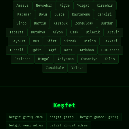
Amasya
Nevsehir
Nigde
Yozgat
Kirsehir
Karaman
Bolu
Duzce
Kastamonu
Cankiri
Sinop
Bartin
Karabuk
Zonguldak
Burdur
Isparta
Kutahya
Afyon
Usak
Bilecik
Artvin
Bayburt
Mus
Siirt
Sirnak
Bitlis
Hakkari
Tunceli
Igdir
Agri
Kars
Ardahan
Gumushane
Erzincan
Bingol
Adiyaman
Osmaniye
Kilis
Canakkale
Yalova
Keşfet
betgit giriş 2026
betgit giriş
betgit güncel giriş
betgit yeni adres
betgit güncel adres