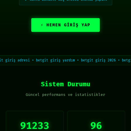
⚡ HEMEN GIRIŞ YAP
ş adresi • betgit giriş yardım • betgit giriş 2026 • betgit giri
Sistem Durumu
Güncel performans ve istatistikler
91233
96