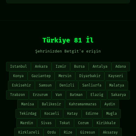
BTK engelinde DNS değişikliği veya VPN
yeterli.
Türkiye 81 İl
Şehrinizden Betgit'e erişin
Istanbul
Ankara
Izmir
Bursa
Antalya
Adana
Konya
Gaziantep
Mersin
Diyarbakir
Kayseri
Eskisehir
Samsun
Denizli
Sanliurfa
Malatya
Trabzon
Erzurum
Van
Batman
Elazig
Sakarya
Manisa
Balikesir
Kahramanmaras
Aydin
Tekirdag
Kocaeli
Hatay
Edirne
Mugla
Mardin
Sivas
Tokat
Corum
Kirikkale
Kirklareli
Ordu
Rize
Giresun
Aksaray