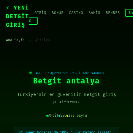
⚡ YENİ
GIRIŞ
BONUS
CASINO
BAHIS
REHBER
Ü
BETGİT
OL
GİRİŞ
Ana Sayfa
›
Antalya
AKTIF | 7 Ağustos 2026 07:10 | Hash: BA4DA8810
Betgit antalya
Türkiye'nin en güvenilir Betgit giriş
platformu.
Aktif
SEO
298 Sayfa
💡 Sweet Bonanza'da 100x büyük kazanç fırsatı!