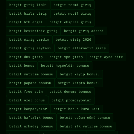
betgit giriş linki
betgit resmi giriş
betgit hızlı giriş
betgit mobil giriş
betgit btk engel
betgit ekspres giriş
betgit kesintisiz giriş
betgit giriş adresi
betgit giriş yardım
betgit giriş 2026
betgit giriş sayfası
betgit alternatif giriş
betgit dns giriş
betgit vpn giriş
betgit ayna site
betgit bonus
betgit hoşgeldin bonusu
betgit yatırım bonusu
betgit kayıp bonusu
betgit papara bonusu
betgit kripto bonusu
betgit free spin
betgit deneme bonusu
betgit özel bonus
betgit promosyonlar
betgit kampanyalar
betgit bonus kuralları
betgit haftalık bonus
betgit doğum günü bonusu
betgit arkadaş bonusu
betgit ilk yatırım bonusu