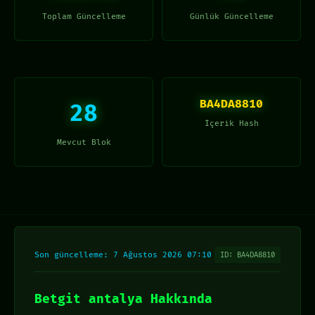
Toplam Güncelleme
Günlük Güncelleme
BA4DA8810
28
İçerik Hash
Mevcut Blok
Son güncelleme: 7 Ağustos 2026 07:10
ID: BA4DA8810
Betgit antalya Hakkında