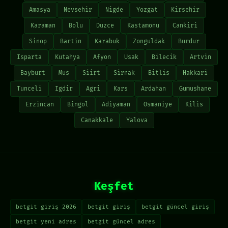
Amasya
Nevsehir
Nigde
Yozgat
Kirsehir
Karaman
Bolu
Duzce
Kastamonu
Cankiri
Sinop
Bartin
Karabuk
Zonguldak
Burdur
Isparta
Kutahya
Afyon
Usak
Bilecik
Artvin
Bayburt
Mus
Siirt
Sirnak
Bitlis
Hakkari
Tunceli
Igdir
Agri
Kars
Ardahan
Gumushane
Erzincan
Bingol
Adiyaman
Osmaniye
Kilis
Canakkale
Yalova
Keşfet
betgit giriş 2026
betgit giriş
betgit güncel giriş
betgit yeni adres
betgit güncel adres