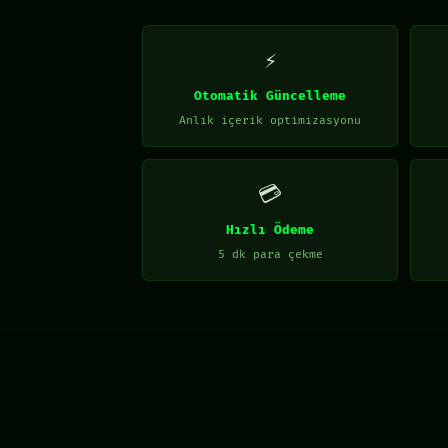
⚡
Otomatik Güncelleme
Anlık içerik optimizasyonu
💳
Hızlı Ödeme
5 dk para çekme