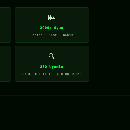
🎰
3000+ Oyun
Casino + Slot + Bahis
🔍
SEO Uyumlu
Arama motorları için optimize