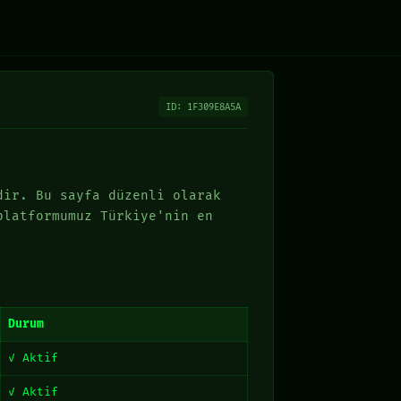
ID: 1F309E8A5A
dir. Bu sayfa düzenli olarak
platformumuz Türkiye'nin en
Durum
✓ Aktif
✓ Aktif