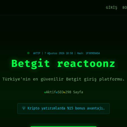
GIRIŞ
BO
AKTIF | 7 Ağustos 2026 18:58 | Hash: 1F309E8A5A
Betgit reactoonz
Türkiye'nin en güvenilir Betgit giriş platformu.
Aktif
SEO
298 Sayfa
💡 Kripto yatırımlarda %15 bonus avantajı.