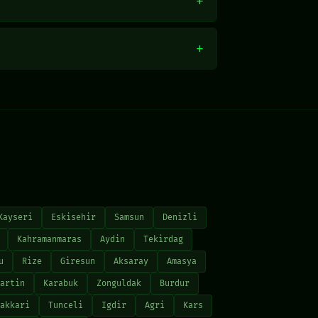
Kayseri
Eskisehir
Samsun
Denizli
Kahramanmaras
Aydin
Tekirdag
u
Rize
Giresun
Aksaray
Amasya
artin
Karabuk
Zonguldak
Burdur
akkari
Tunceli
Igdir
Agri
Kars