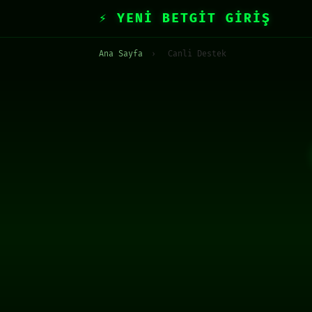
⚡ YENİ BETGİT GİRİŞ
Ana Sayfa
›
Canli Destek