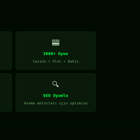
🎰
3000+ Oyun
Casino + Slot + Bahis
🔍
SEO Uyumlu
Arama motorları için optimize