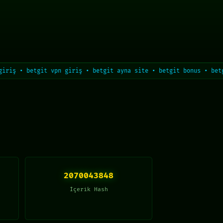
it vpn giriş • betgit ayna site • betgit bonus • betgit hoşgeldi
2070043848
İçerik Hash