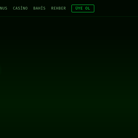
NUS
CASINO
BAHIS
REHBER
ÜYE OL