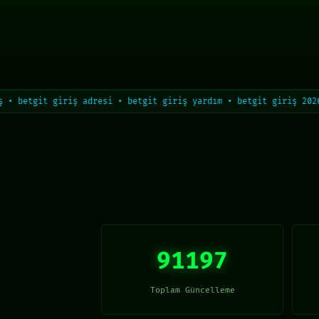
iriş adresi • betgit giriş yardım • betgit giriş 2026 • betgit g
91198
Toplam Güncelleme