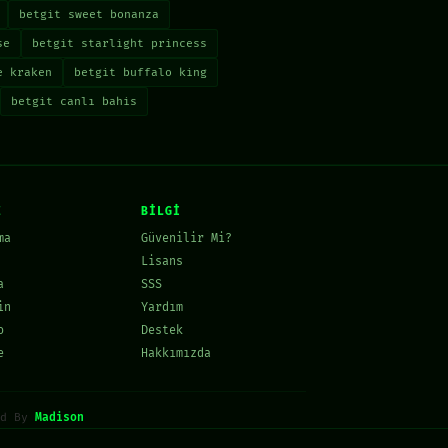
betgit sweet bonanza
se
betgit starlight princess
e kraken
betgit buffalo king
betgit canlı bahis
E
BILGI
ma
Güvenilir Mi?
Lisans
a
SSS
in
Yardım
o
Destek
e
Hakkımızda
ed By
Madison
ı.