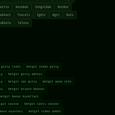
artin
Karabuk
Zonguldak
Burdur
akkari
Tunceli
Igdir
Agri
Kars
nakkale
Yalova
 giriş linki
betgit resmi giriş
iş
betgit giriş adresi
iş
betgit vpn giriş
betgit ayna site
su
betgit kripto bonusu
betgit bonus kuralları
tgit casino
betgit canlı casino
masa oyunları
betgit video poker