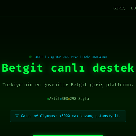
GIRIŞ
BO
AKTIF | 7 Ağustos 2026 19:42 | Hash: 2070043848
Betgit canlı destek
Türkiye'nin en güvenilir Betgit giriş platformu.
Aktif
SEO
298 Sayfa
💡 Gates of Olympus: x5000 max kazanç potansiyeli.