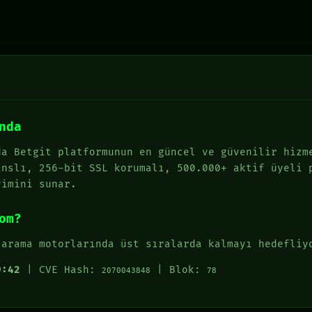
nda
da Betgit platformunun en güncel ve güvenilir hizm
anslı, 256-bit SSL korumalı, 500.000+ aktif üyeli 
yimini sunar.
om?
 arama motorlarında üst sıralarda kalmayı hedefliy
9:42
| CVE Hash:
| Blok:
2070043848
78