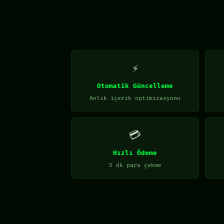
⚡
Otomatik Güncelleme
Anlık içerik optimizasyonu
💳
Hızlı Ödeme
5 dk para çekme