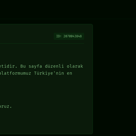
ID: 2070043848
etidir. Bu sayfa düzenli olarak
platformumuz Türkiye'nin en
oruz.