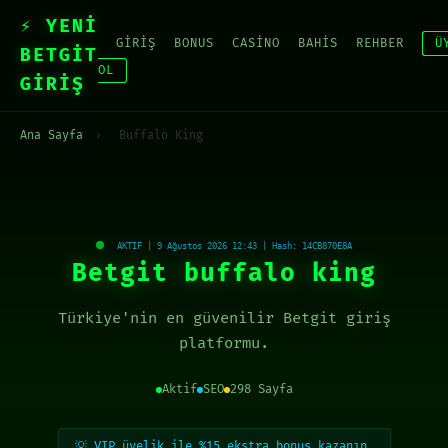
⚡ YENİ
GIRIŞ
BONUS
CASINO
BAHIS
REHBER
Ü
BETGİT
OL
GİRİŞ
Ana Sayfa
›
Buffalo King
AKTIF | 9 Ağustos 2026 12:43 | Hash: 14CB870E8A
Betgit buffalo king
Türkiye'nin en güvenilir Betgit giriş
platformu.
Aktif
SEO
298 Sayfa
💡 VIP üyelik ile %15 ekstra bonus kazanın.