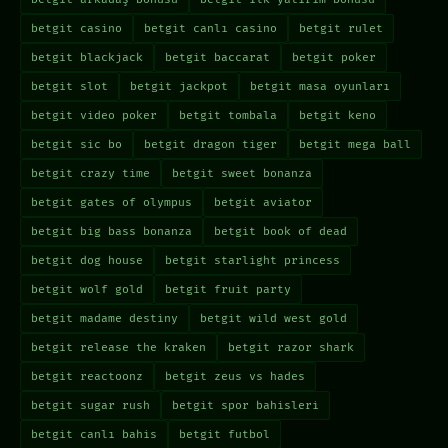
betgit casino
betgit canlı casino
betgit rulet
betgit blackjack
betgit baccarat
betgit poker
betgit slot
betgit jackpot
betgit masa oyunları
betgit video poker
betgit tombala
betgit keno
betgit sic bo
betgit dragon tiger
betgit mega ball
betgit crazy time
betgit sweet bonanza
betgit gates of olympus
betgit aviator
betgit big bass bonanza
betgit book of dead
betgit dog house
betgit starlight princess
betgit wolf gold
betgit fruit party
betgit madame destiny
betgit wild west gold
betgit release the kraken
betgit razor shark
betgit reactoonz
betgit zeus vs hades
betgit sugar rush
betgit spor bahisleri
betgit canlı bahis
betgit futbol