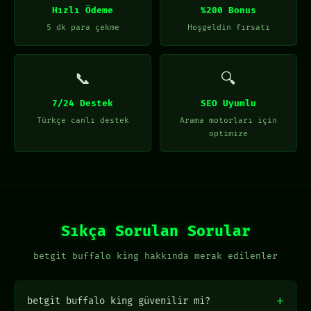
Hızlı Ödeme
%200 Bonus
5 dk para çekme
Hoşgeldin fırsatı
📞
🔍
7/24 Destek
SEO Uyumlu
Türkçe canlı destek
Arama motorları için
optimize
Sıkça Sorulan Sorular
betgit buffalo king hakkında merak edilenler
betgit buffalo king güvenilir mi?