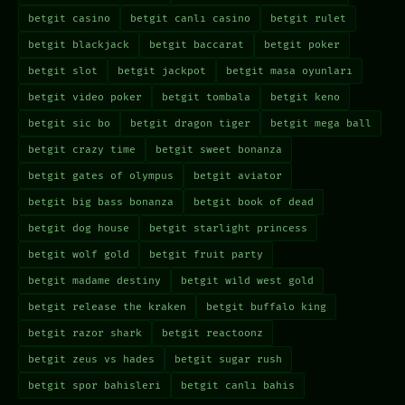
betgit casino
betgit canlı casino
betgit rulet
betgit blackjack
betgit baccarat
betgit poker
betgit slot
betgit jackpot
betgit masa oyunları
betgit video poker
betgit tombala
betgit keno
betgit sic bo
betgit dragon tiger
betgit mega ball
betgit crazy time
betgit sweet bonanza
betgit gates of olympus
betgit aviator
betgit big bass bonanza
betgit book of dead
betgit dog house
betgit starlight princess
betgit wolf gold
betgit fruit party
betgit madame destiny
betgit wild west gold
betgit release the kraken
betgit buffalo king
betgit razor shark
betgit reactoonz
betgit zeus vs hades
betgit sugar rush
betgit spor bahisleri
betgit canlı bahis