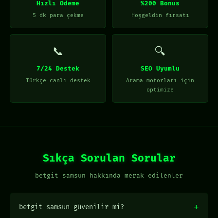
Hızlı Ödeme
%200 Bonus
5 dk para çekme
Hoşgeldin fırsatı
📞
🔍
7/24 Destek
SEO Uyumlu
Türkçe canlı destek
Arama motorları için
optimize
Sıkça Sorulan Sorular
betgit samsun hakkında merak edilenler
betgit samsun güvenilir mi?