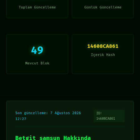
Toplam Güncelleme
Günlük Güncelleme
14608CA861
49
İçerik Hash
Mevcut Blok
Son güncelleme: 7 Ağustos 2026
ID:
14608CA861
12:27
Betgit samsun Hakkında