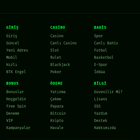
GIRIŞ
CASINO
BAHIS
Giriş
Casino
Spor
Güncel
Canlı Casino
Canlı Bahis
Yeni Adres
Slot
Futbol
Mobil
Rulet
Basketbol
Hızlı
Blackjack
E-Spor
BTK Engel
Poker
İddaa
BONUS
ÖDEME
BILGI
Bonuslar
Yatırma
Güvenilir Mi?
Hoşgeldin
Çekme
Lisans
Free Spin
Papara
SSS
Deneme
Bitcoin
Yardım
VIP
Kripto
Destek
Kampanyalar
Havale
Hakkımızda