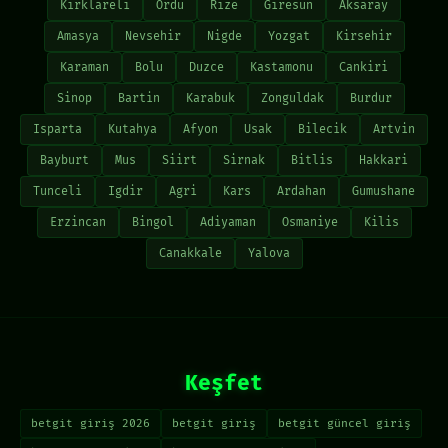
Kirklareli
Ordu
Rize
Giresun
Aksaray
Amasya
Nevsehir
Nigde
Yozgat
Kirsehir
Karaman
Bolu
Duzce
Kastamonu
Cankiri
Sinop
Bartin
Karabuk
Zonguldak
Burdur
Isparta
Kutahya
Afyon
Usak
Bilecik
Artvin
Bayburt
Mus
Siirt
Sirnak
Bitlis
Hakkari
Tunceli
Igdir
Agri
Kars
Ardahan
Gumushane
Erzincan
Bingol
Adiyaman
Osmaniye
Kilis
Canakkale
Yalova
Keşfet
betgit giriş 2026
betgit giriş
betgit güncel giriş