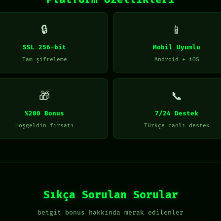
🔒
📱
SSL 256-bit
Mobil Uyumlu
Tam şifreleme
Android + iOS
🎁
📞
%200 Bonus
7/24 Destek
Hoşgeldin fırsatı
Türkçe canlı destek
Sıkça Sorulan Sorular
betgit bonus hakkında merak edilenler