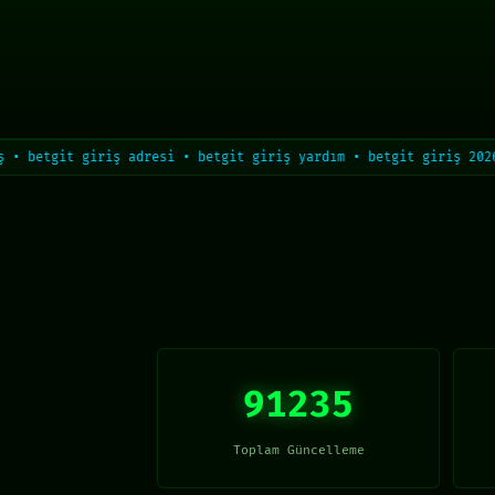
riş adresi • betgit giriş yardım • betgit giriş 2026 • betgit gi
91235
Toplam Güncelleme