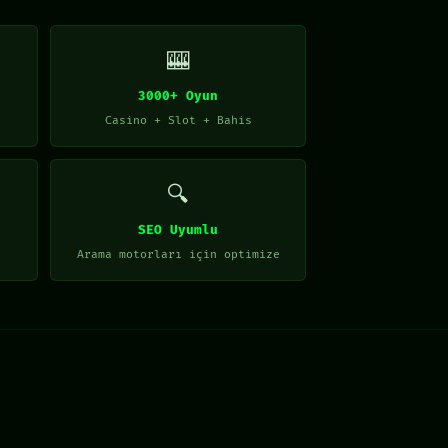
🎰
3000+ Oyun
Casino + Slot + Bahis
🔍
SEO Uyumlu
Arama motorları için optimize