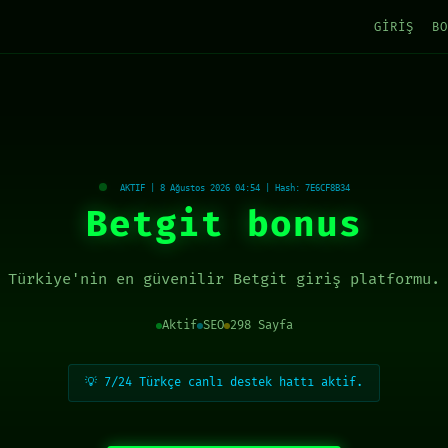
GIRIŞ
BO
AKTIF | 8 Ağustos 2026 04:54 | Hash: 7E6CF8B34
Betgit bonus
Türkiye'nin en güvenilir Betgit giriş platformu.
Aktif
SEO
298 Sayfa
💡 7/24 Türkçe canlı destek hattı aktif.