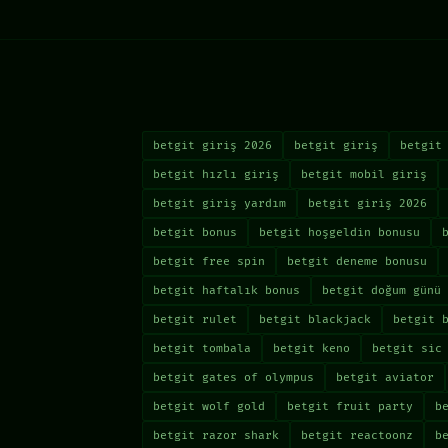
betgit giriş 2026
betgit giriş
betgit
betgit hızlı giriş
betgit mobil giriş
betgit giriş yardım
betgit giriş 2026
betgit bonus
betgit hoşgeldin bonusu
betgit free spin
betgit deneme bonusu
betgit haftalık bonus
betgit doğum günü 
betgit rulet
betgit blackjack
betgit 
betgit tombala
betgit keno
betgit sic
betgit gates of olympus
betgit aviator
betgit wolf gold
betgit fruit party
b
betgit razor shark
betgit reactoonz
b