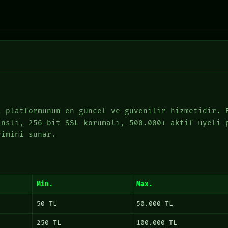
t platformunun en güncel ve güvenilir hizmetidir. 
anslı, 256-bit SSL korumalı, 500.000+ aktif üyeli 
yimini sunar.
Min.
Max.
50 TL
50.000 TL
250 TL
100.000 TL