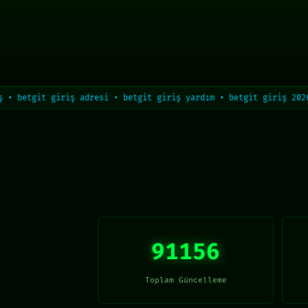
riş adresi • betgit giriş yardım • betgit giriş 2026 • betgit gi
91156
Toplam Güncelleme