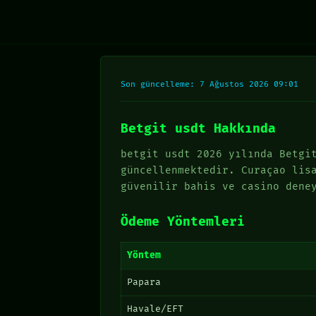
Son güncelleme: 7 Ağustos 2026 09:01
Betgit usdt Hakkında
betgit usdt 2026 yılında Betgi
güncellenmektedir. Curaçao lis
güvenilir bahis ve casino dene
Ödeme Yöntemleri
Yöntem
Papara
Havale/EFT