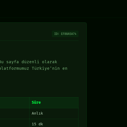
ID: EF88A5A74
Bu sayfa düzenli olarak
platformumuz Türkiye'nin en
Süre
Anlık
15 dk