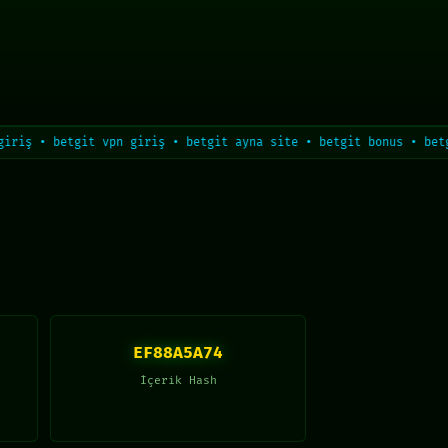
t vpn giriş • betgit ayna site • betgit bonus • betgit hoşgeldin
EF88A5A74
İçerik Hash