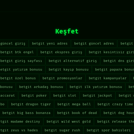
Keşfet
 güncel giriş
betgit yeni adres
betgit güncel adres
betgit
betgit btk engel
betgit ekspres giriş
betgit kesintisiz gir
betgit giriş sayfası
betgit alternatif giriş
betgit dns gir
betgit yatırım bonusu
betgit kayıp bonusu
betgit papara bonu
betgit özel bonus
betgit promosyonlar
betgit kampanyalar
bonusu
betgit arkadaş bonusu
betgit ilk yatırım bonusu
be
baccarat
betgit poker
betgit slot
betgit jackpot
betgit 
 bo
betgit dragon tiger
betgit mega ball
betgit crazy time
betgit big bass bonanza
betgit book of dead
betgit dog hou
etgit madame destiny
betgit wild west gold
betgit release th
etgit zeus vs hades
betgit sugar rush
betgit spor bahisleri