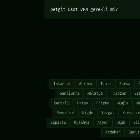
Para çekme ortalama 5 dakikada tama
betgit usdt VPN gerekli mi?
BTK engelinde DNS değişikliği veya 
Istanbul
Ankara
Izmir
Bursa
Sanliurfa
Malatya
Trabzon
Er
Kocaeli
Hatay
Edirne
Mugla
M
Nevsehir
Nigde
Yozgat
Kirsehir
Isparta
Kutahya
Afyon
Usak
Bil
Ardahan
Gumus