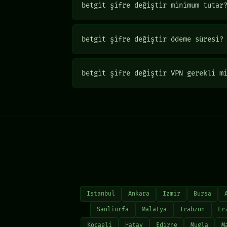
betgit şifre değiştir minimum tutar
Papara 50TL, havale 250TL, kripto 2
betgit şifre değiştir ödeme süresi?
Para çekme ortalama 5 dakikada tama
betgit şifre değiştir VPN gerekli m
BTK engelinde DNS değişikliği veya 
Istanbul
Ankara
Izmir
Bursa
Sanliurfa
Malatya
Trabzon
Er
Kocaeli
Hatay
Edirne
Mugla
M