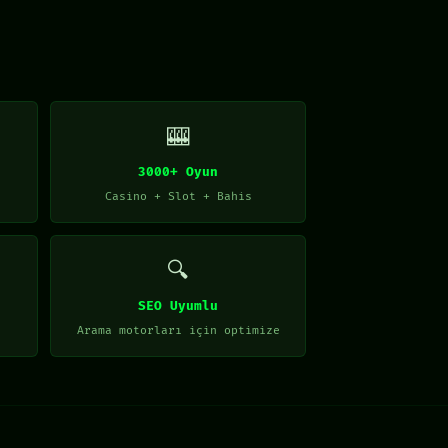
🎰
3000+ Oyun
Casino + Slot + Bahis
🔍
SEO Uyumlu
Arama motorları için optimize