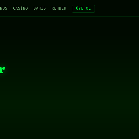
NUS
CASINO
BAHIS
REHBER
ÜYE OL
r