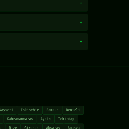
Kayseri
Eskisehir
Samsun
Denizli
Kahramanmaras
Aydin
Tekirdag
u
Rize
Giresun
Aksaray
Amasya