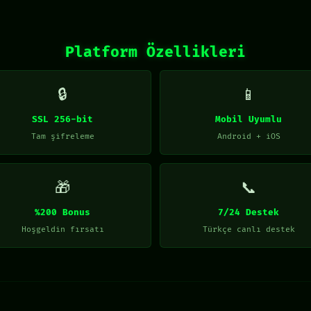
Platform Özellikleri
🔒
📱
SSL 256-bit
Mobil Uyumlu
Tam şifreleme
Android + iOS
🎁
📞
%200 Bonus
7/24 Destek
Hoşgeldin fırsatı
Türkçe canlı destek