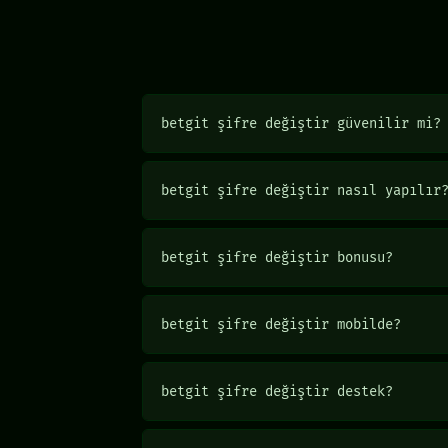
betgit şifre değiştir güvenilir mi?
Evet, Curaçao lisanslı, SSL korumal
betgit şifre değiştir nasıl yapılır
Güncel adrese girin, hesabınıza eri
betgit şifre değiştir bonusu?
%200 hoşgeldin, %20 Papara, %15 kri
betgit şifre değiştir mobilde?
Android ve iOS tam uyumlu, responsi
betgit şifre değiştir destek?
7/24 Türkçe canlı destek, Telegram,