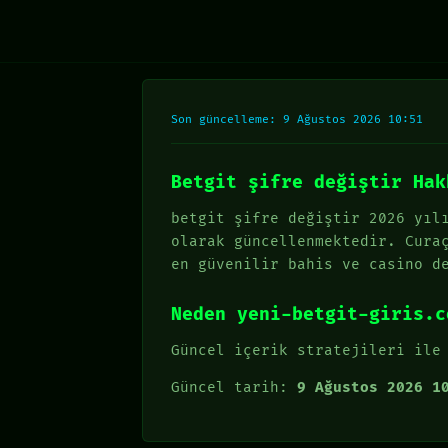
Son güncelleme: 9 Ağustos 2026 10:51
Betgit şifre değiştir Hak
betgit şifre değiştir 2026 yıl
olarak güncellenmektedir. Cura
en güvenilir bahis ve casino d
Neden yeni-betgit-giris.c
Güncel içerik stratejileri ile
Güncel tarih:
9 Ağustos 2026 1