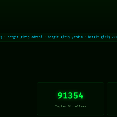
iriş adresi • betgit giriş yardım • betgit giriş 2026 • betgit g
91355
Toplam Güncelleme