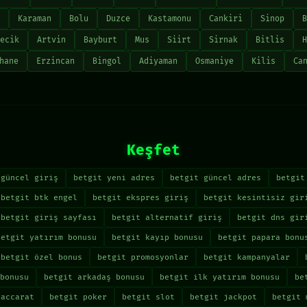
Karaman
Bolu
Duzce
Kastamonu
Cankiri
Sinop
B
ecik
Artvin
Bayburt
Mus
Siirt
Sirnak
Bitlis
H
hane
Erzincan
Bingol
Adiyaman
Osmaniye
Kilis
Ca
Keşfet
 güncel giriş
betgit yeni adres
betgit güncel adres
betgit
betgit btk engel
betgit ekspres giriş
betgit kesintisiz gir
betgit giriş sayfası
betgit alternatif giriş
betgit dns gir
betgit yatırım bonusu
betgit kayıp bonusu
betgit papara bonu
betgit özel bonus
betgit promosyonlar
betgit kampanyalar
bonusu
betgit arkadaş bonusu
betgit ilk yatırım bonusu
be
baccarat
betgit poker
betgit slot
betgit jackpot
betgit 