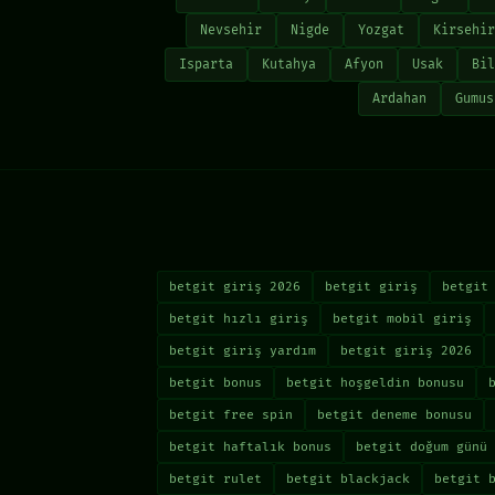
Nevsehir
Nigde
Yozgat
Kirsehir
Isparta
Kutahya
Afyon
Usak
Bil
Ardahan
Gumus
betgit giriş 2026
betgit giriş
betgit
betgit hızlı giriş
betgit mobil giriş
betgit giriş yardım
betgit giriş 2026
betgit bonus
betgit hoşgeldin bonusu
betgit free spin
betgit deneme bonusu
betgit haftalık bonus
betgit doğum günü 
betgit rulet
betgit blackjack
betgit 