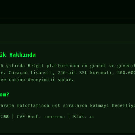
ik Hakkında
26 yılında Betgit platformunun en güncel ve güveni
ir. Curaçao lisanslı, 256-bit SSL korumalı, 500.00
 ve casino deneyimini sunar.
om?
 arama motorlarında üst sıralarda kalmayı hedefliy
0:58
| CVE Hash:
| Blok:
11E1FEF9C1
43