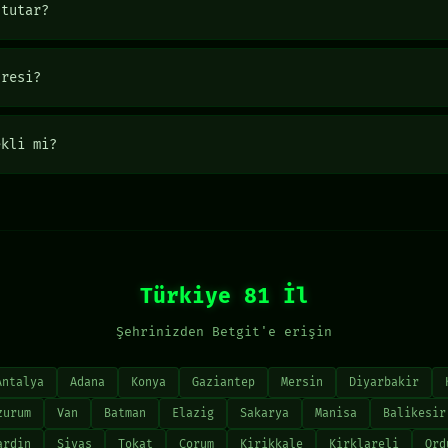
 tutar?
00TL minimum.
üresi?
mlanır.
ekli mi?
VPN yeterli.
Türkiye 81 İl
Şehrinizden Betgit'e erişin
Antalya
Adana
Konya
Gaziantep
Mersin
Diyarbakir
zurum
Van
Batman
Elazig
Sakarya
Manisa
Balikesir
ardin
Sivas
Tokat
Corum
Kirikkale
Kirklareli
Ord