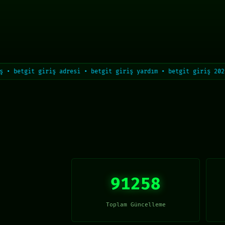
iriş adresi • betgit giriş yardım • betgit giriş 2026 • betgit g
91259
Toplam Güncelleme