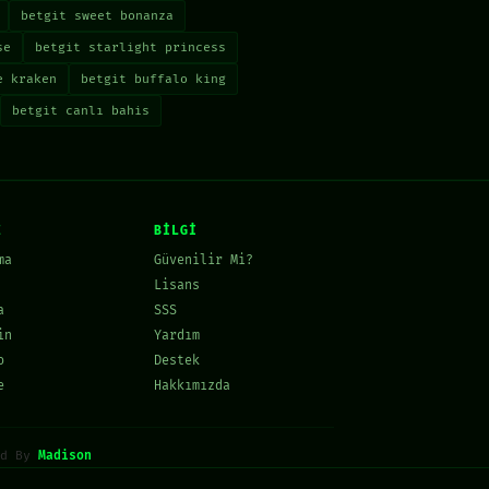
betgit sweet bonanza
se
betgit starlight princess
e kraken
betgit buffalo king
betgit canlı bahis
E
BILGI
ma
Güvenilir Mi?
Lisans
a
SSS
in
Yardım
o
Destek
e
Hakkımızda
ed By
Madison
ı.