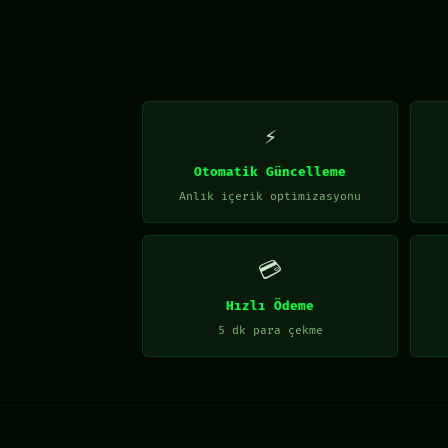
⚡
Otomatik Güncelleme
Anlık içerik optimizasyonu
💳
Hızlı Ödeme
5 dk para çekme