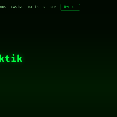
NUS
CASINO
BAHIS
REHBER
ÜYE OL
ktik