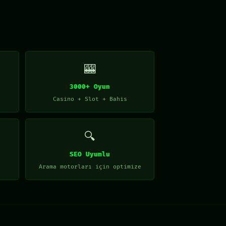
🎰
3000+ Oyun
Casino + Slot + Bahis
🔍
SEO Uyumlu
Arama motorları için optimize