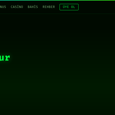
NUS
CASINO
BAHIS
REHBER
ÜYE OL
ur