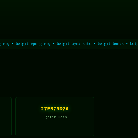
it vpn giriş • betgit ayna site • betgit bonus • betgit hoşgeldi
27EB75D76
İçerik Hash