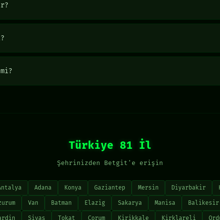
ar?
00TL minimum.
i?
mlanır.
 mi?
VPN yeterli.
Türkiye 81 İl
Şehrinizden Betgit'e erişin
Antalya
Adana
Konya
Gaziantep
Mersin
Diyarbakir
zurum
Van
Batman
Elazig
Sakarya
Manisa
Balikesir
ardin
Sivas
Tokat
Corum
Kirikkale
Kirklareli
Ord