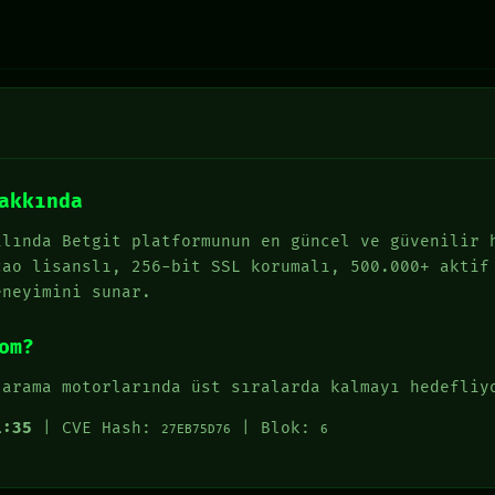
akkında
ılında Betgit platformunun en güncel ve güvenilir 
çao lisanslı, 256-bit SSL korumalı, 500.000+ aktif
eneyimini sunar.
om?
 arama motorlarında üst sıralarda kalmayı hedefliy
1:35
| CVE Hash:
| Blok:
27EB75D76
6