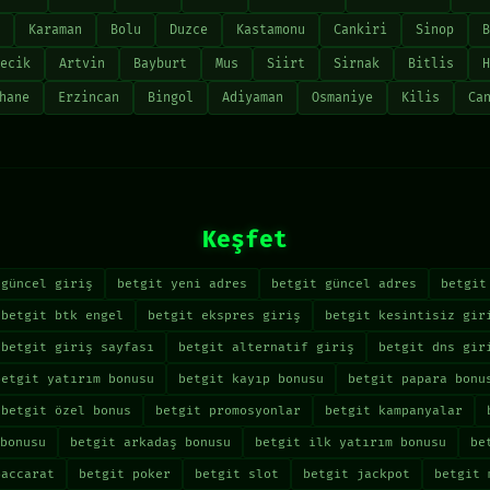
Karaman
Bolu
Duzce
Kastamonu
Cankiri
Sinop
B
ecik
Artvin
Bayburt
Mus
Siirt
Sirnak
Bitlis
H
hane
Erzincan
Bingol
Adiyaman
Osmaniye
Kilis
Ca
Keşfet
 güncel giriş
betgit yeni adres
betgit güncel adres
betgit
betgit btk engel
betgit ekspres giriş
betgit kesintisiz gir
betgit giriş sayfası
betgit alternatif giriş
betgit dns gir
betgit yatırım bonusu
betgit kayıp bonusu
betgit papara bonu
betgit özel bonus
betgit promosyonlar
betgit kampanyalar
bonusu
betgit arkadaş bonusu
betgit ilk yatırım bonusu
be
baccarat
betgit poker
betgit slot
betgit jackpot
betgit 