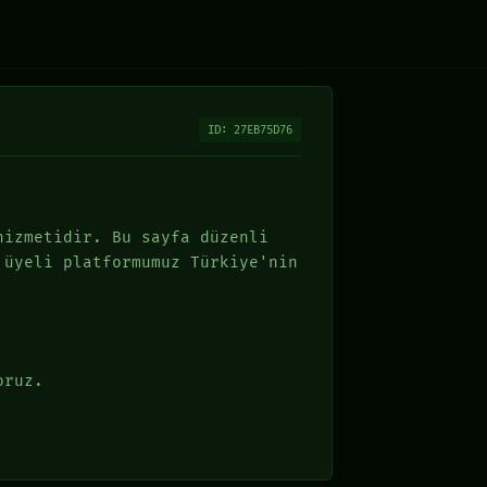
ID: 27EB75D76
hizmetidir. Bu sayfa düzenli
 üyeli platformumuz Türkiye'nin
oruz.