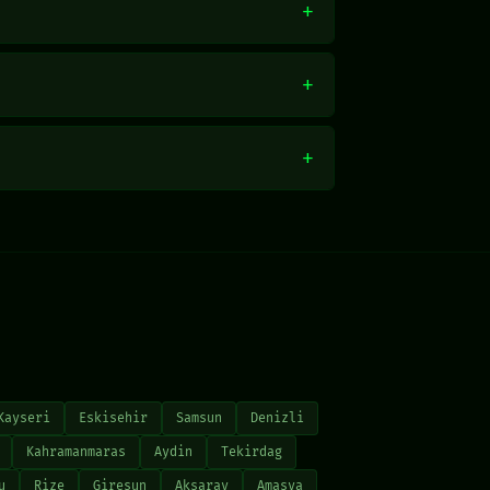
Kayseri
Eskisehir
Samsun
Denizli
Kahramanmaras
Aydin
Tekirdag
u
Rize
Giresun
Aksaray
Amasya