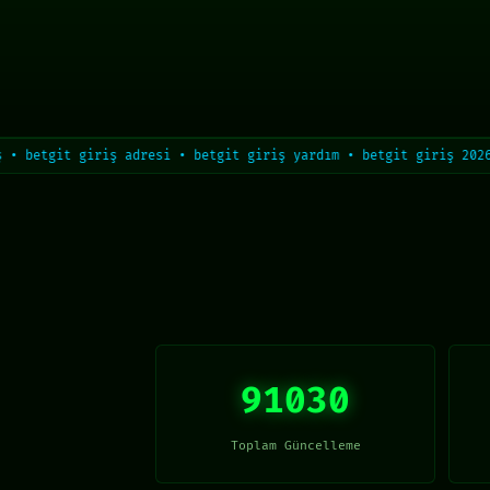
iriş adresi • betgit giriş yardım • betgit giriş 2026 • betgit g
91030
Toplam Güncelleme