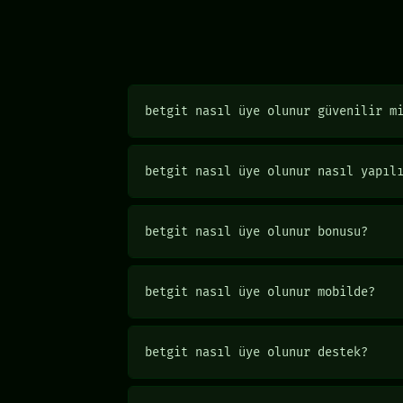
betgit nasıl üye olunur güvenilir m
Evet, Curaçao lisanslı, SSL korumal
betgit nasıl üye olunur nasıl yapıl
Güncel adrese girin, hesabınıza eri
betgit nasıl üye olunur bonusu?
%200 hoşgeldin, %20 Papara, %15 kri
betgit nasıl üye olunur mobilde?
Android ve iOS tam uyumlu, responsi
betgit nasıl üye olunur destek?
7/24 Türkçe canlı destek, Telegram,