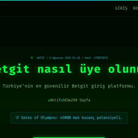
GIRIŞ
BO
AKTIF | 6 Ağustos 2026 01:35 | Hash: 27EB75D76
etgit nasıl üye olun
Türkiye'nin en güvenilir Betgit giriş platformu.
Aktif
SEO
298 Sayfa
💡 Gates of Olympus: x5000 max kazanç potansiyeli.