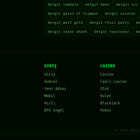
betgit tombala
betgit keno
betgit sic
betgit gates of olympus
betgit aviator
betgit wolf gold
betgit fruit party
b
betgit razor shark
betgit reactoonz
b
GIRIŞ
CASINO
Giriş
Casino
Güncel
Canlı Casino
Yeni Adres
Slot
Mobil
Rulet
Hızlı
Blackjack
BTK Engel
Poker
© 2026 Betg
1