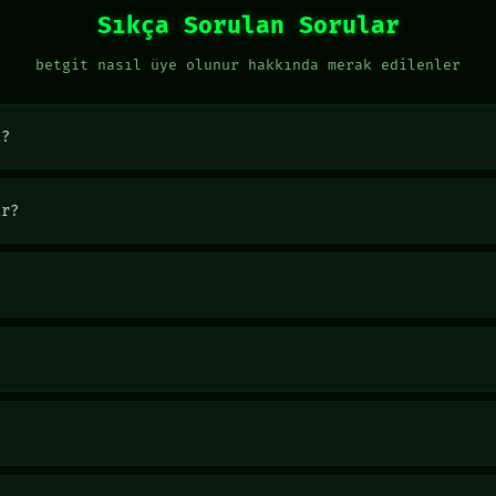
Sıkça Sorulan Sorular
betgit nasıl üye olunur hakkında merak edilenler
i?
ı, 500K+ üyeli güvenilir platform.
ır?
şin, işleminizi gerçekleştirin.
pto, %10 kayıp bonusu mevcut.
ve tasarım.
 WhatsApp, e-posta.