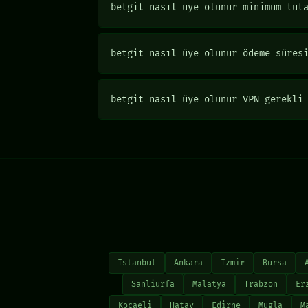
betgit nasıl üye olunur minimum tut
Papara 50TL, havale 250TL, kripto 2
betgit nasıl üye olunur ödeme süres
Para çekme ortalama 5 dakikada tama
betgit nasıl üye olunur VPN gerekli
BTK engelinde DNS değişikliği veya 
Istanbul
Ankara
Izmir
Bursa
Sanliurfa
Malatya
Trabzon
Er
Kocaeli
Hatay
Edirne
Mugla
M