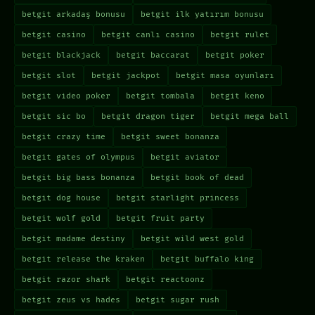
betgit arkadaş bonusu
betgit ilk yatırım bonusu
betgit casino
betgit canlı casino
betgit rulet
betgit blackjack
betgit baccarat
betgit poker
betgit slot
betgit jackpot
betgit masa oyunları
betgit video poker
betgit tombala
betgit keno
betgit sic bo
betgit dragon tiger
betgit mega ball
betgit crazy time
betgit sweet bonanza
betgit gates of olympus
betgit aviator
betgit big bass bonanza
betgit book of dead
betgit dog house
betgit starlight princess
betgit wolf gold
betgit fruit party
betgit madame destiny
betgit wild west gold
betgit release the kraken
betgit buffalo king
betgit razor shark
betgit reactoonz
betgit zeus vs hades
betgit sugar rush