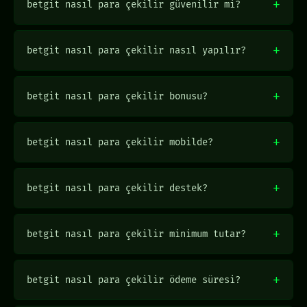
betgit nasıl para çekilir güvenilir mi?
Evet, Curaçao lisanslı, SSL korumalı, 500K+
betgit nasıl para çekilir nasıl yapılır?
üyeli güvenilir platform.
Güncel adrese girin, hesabınıza erişin,
betgit nasıl para çekilir bonusu?
işleminizi gerçekleştirin.
%200 hoşgeldin, %20 Papara, %15 kripto, %10
betgit nasıl para çekilir mobilde?
kayıp bonusu mevcut.
Android ve iOS tam uyumlu, responsive tasarım.
betgit nasıl para çekilir destek?
7/24 Türkçe canlı destek, Telegram, WhatsApp,
betgit nasıl para çekilir minimum tutar?
e-posta.
Papara 50TL, havale 250TL, kripto 200TL
betgit nasıl para çekilir ödeme süresi?
minimum.