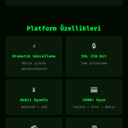
Platform Özellikleri
⚡
🔒
Otomatik Güncelleme
SSL 256-bit
Anlık içerik
Tam şifreleme
optimizasyonu
📱
🎰
Mobil Uyumlu
3000+ Oyun
Android + iOS
Casino + Slot + Bahis