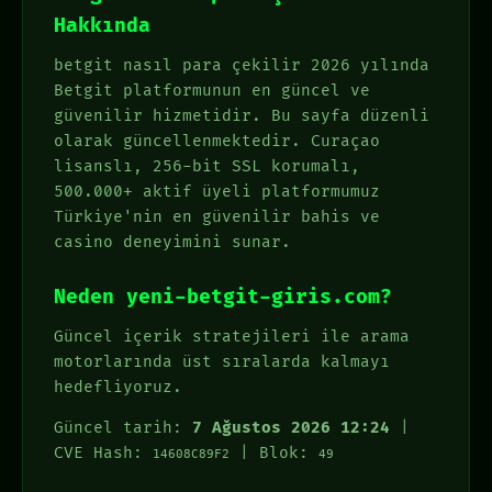
Hakkında
betgit nasıl para çekilir 2026 yılında
Betgit platformunun en güncel ve
güvenilir hizmetidir. Bu sayfa düzenli
olarak güncellenmektedir. Curaçao
lisanslı, 256-bit SSL korumalı,
500.000+ aktif üyeli platformumuz
Türkiye'nin en güvenilir bahis ve
casino deneyimini sunar.
Neden yeni-betgit-giris.com?
Güncel içerik stratejileri ile arama
motorlarında üst sıralarda kalmayı
hedefliyoruz.
Güncel tarih:
7 Ağustos 2026 12:24
|
CVE Hash:
| Blok:
14608C89F2
49