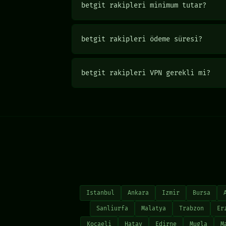
betgit rakipleri minimum tutar?
Papara 50TL, havale 250TL, kripto 2
betgit rakipleri ödeme süresi?
Para çekme ortalama 5 dakikada tama
betgit rakipleri VPN gerekli mi?
BTK engelinde DNS değişikliği veya 
Istanbul
Ankara
Izmir
Bursa
Sanliurfa
Malatya
Trabzon
Er
Kocaeli
Hatay
Edirne
Mugla
M