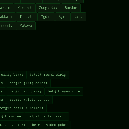
artin
Karabuk
Zonguldak
Burdur
akkari
Tunceli
Igdir
Agri
Kars
nakkale
Yalova
 giriş linki
betgit resmi giriş
iş
betgit giriş adresi
iş
betgit vpn giriş
betgit ayna site
su
betgit kripto bonusu
betgit bonus kuralları
tgit casino
betgit canlı casino
masa oyunları
betgit video poker