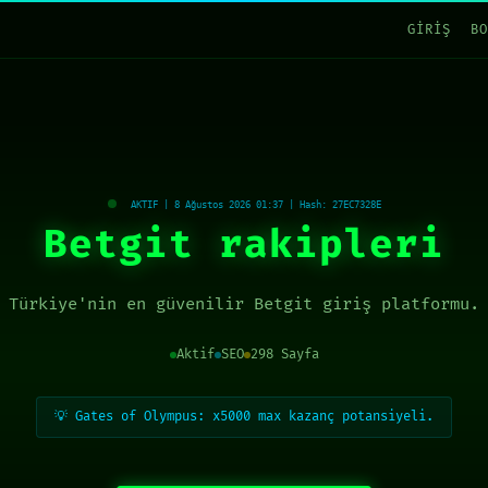
GIRIŞ
BO
AKTIF | 8 Ağustos 2026 01:37 | Hash: 27EC7328E
Betgit rakipleri
Türkiye'nin en güvenilir Betgit giriş platformu.
Aktif
SEO
298 Sayfa
💡 Gates of Olympus: x5000 max kazanç potansiyeli.