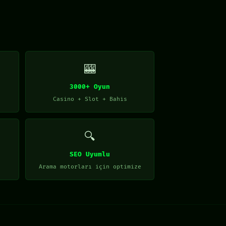
🎰
3000+ Oyun
Casino + Slot + Bahis
🔍
SEO Uyumlu
Arama motorları için optimize