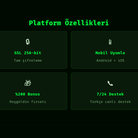
Platform Özellikleri
🔒
📱
SSL 256-bit
Mobil Uyumlu
Tam şifreleme
Android + iOS
🎁
📞
%200 Bonus
7/24 Destek
Hoşgeldin fırsatı
Türkçe canlı destek