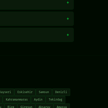
Kayseri
Eskisehir
Samsun
Denizli
Kahramanmaras
Aydin
Tekirdag
u
Rize
Giresun
Aksaray
Amasya