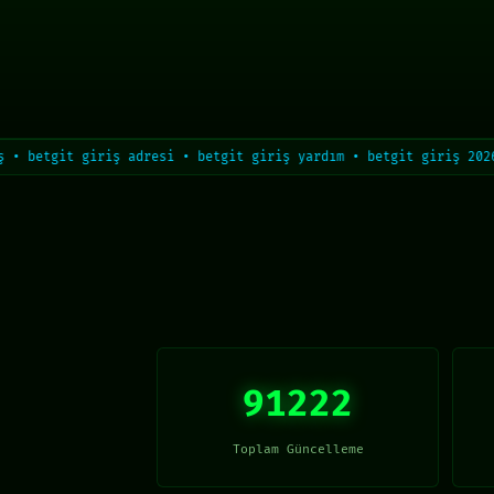
iriş adresi • betgit giriş yardım • betgit giriş 2026 • betgit g
91222
Toplam Güncelleme