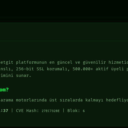
Betgit platformunun en güncel ve güvenilir hizmeti
anslı, 256-bit SSL korumalı, 500.000+ aktif üyeli 
yimini sunar.
om?
 arama motorlarında üst sıralarda kalmayı hedefliy
1:37
| CVE Hash:
| Blok:
27EC7328E
6