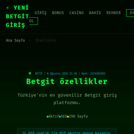
⚡ YENİ
GIRIŞ
BONUS
CASINO
BAHIS
REHBER
Ü
BETGİT
OL
GİRİŞ
Ana Sayfa
›
Ozellikler
AKTIF | 8 Ağustos 2026 21:36 | Hash: 23C4303492
Betgit özellikler
Türkiye'nin en güvenilir Betgit giriş
platformu.
Aktif
SEO
298 Sayfa
💡 VIP üyelik ile %15 ekstra bonus kazanın.