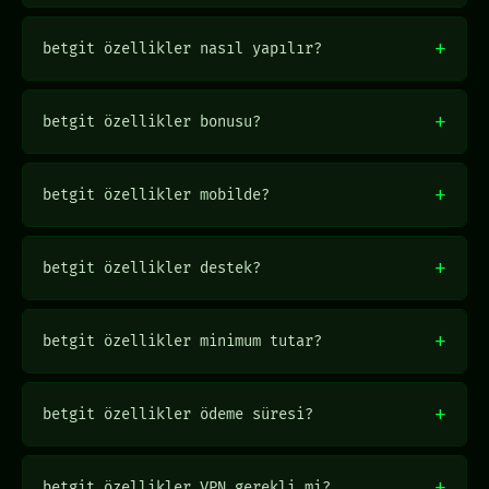
Evet, Curaçao lisanslı, SSL korumalı, 500K+
betgit özellikler nasıl yapılır?
üyeli güvenilir platform.
Güncel adrese girin, hesabınıza erişin,
betgit özellikler bonusu?
işleminizi gerçekleştirin.
%200 hoşgeldin, %20 Papara, %15 kripto, %10
betgit özellikler mobilde?
kayıp bonusu mevcut.
Android ve iOS tam uyumlu, responsive tasarım.
betgit özellikler destek?
7/24 Türkçe canlı destek, Telegram, WhatsApp,
betgit özellikler minimum tutar?
e-posta.
Papara 50TL, havale 250TL, kripto 200TL
betgit özellikler ödeme süresi?
minimum.
Para çekme ortalama 5 dakikada tamamlanır.
betgit özellikler VPN gerekli mi?