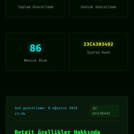
Toplam Güncelleme
Günlük Güncelleme
23C4303492
86
İçerik Hash
Mevcut Blok
Son güncelleme: 8 Ağustos 2026
ID:
23C4303492
21:36
Betgit özellikler Hakkında