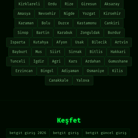
Kirklareli
Ordu
Rize
Giresun
Aksaray
Amasya
Nevsehir
Nigde
Yozgat
Kirsehir
Karaman
Bolu
Duzce
Kastamonu
Cankiri
Sinop
Bartin
Karabuk
Zonguldak
Burdur
Isparta
Kutahya
Afyon
Usak
Bilecik
Artvin
Bayburt
Mus
Siirt
Sirnak
Bitlis
Hakkari
Tunceli
Igdir
Agri
Kars
Ardahan
Gumushane
Erzincan
Bingol
Adiyaman
Osmaniye
Kilis
Canakkale
Yalova
Keşfet
betgit giriş 2026
betgit giriş
betgit güncel giriş