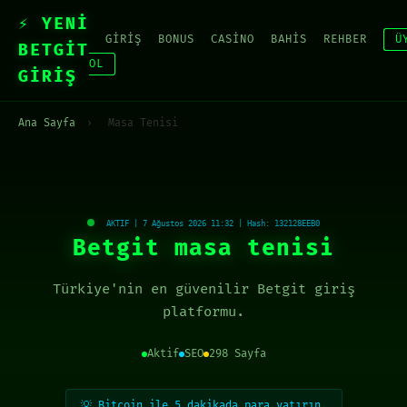
⚡ YENİ
GIRIŞ
BONUS
CASINO
BAHIS
REHBER
Ü
BETGİT
OL
GİRİŞ
Ana Sayfa
›
Masa Tenisi
AKTIF | 7 Ağustos 2026 11:32 | Hash: 132128EEB0
Betgit masa tenisi
Türkiye'nin en güvenilir Betgit giriş
platformu.
Aktif
SEO
298 Sayfa
💡 Bitcoin ile 5 dakikada para yatırın.