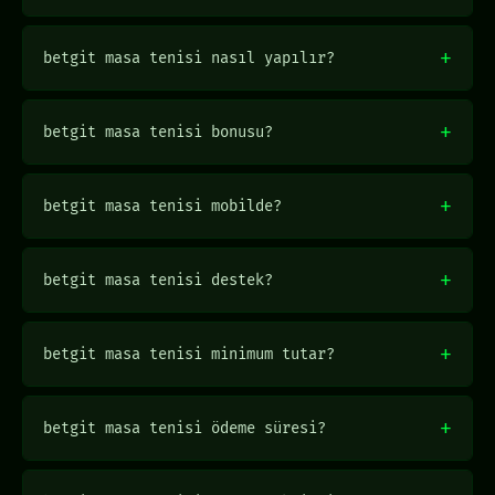
Evet, Curaçao lisanslı, SSL korumalı, 500K+
betgit masa tenisi nasıl yapılır?
üyeli güvenilir platform.
Güncel adrese girin, hesabınıza erişin,
betgit masa tenisi bonusu?
işleminizi gerçekleştirin.
%200 hoşgeldin, %20 Papara, %15 kripto, %10
betgit masa tenisi mobilde?
kayıp bonusu mevcut.
Android ve iOS tam uyumlu, responsive tasarım.
betgit masa tenisi destek?
7/24 Türkçe canlı destek, Telegram, WhatsApp,
betgit masa tenisi minimum tutar?
e-posta.
Papara 50TL, havale 250TL, kripto 200TL
betgit masa tenisi ödeme süresi?
minimum.
Para çekme ortalama 5 dakikada tamamlanır.