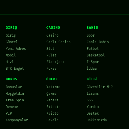
GIRIŞ
CASINO
BAHIS
Giriş
Casino
Spor
Güncel
Canlı Casino
Canlı Bahis
Yeni Adres
Slot
Futbol
Mobil
Rulet
Basketbol
Hızlı
Blackjack
E-Spor
BTK Engel
Poker
İddaa
BONUS
ÖDEME
BILGI
Bonuslar
Yatırma
Güvenilir Mi?
Hoşgeldin
Çekme
Lisans
Free Spin
Papara
SSS
Deneme
Bitcoin
Yardım
VIP
Kripto
Destek
Kampanyalar
Havale
Hakkımızda