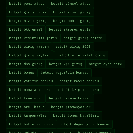
betgit yeni adres
betgit güncel adres
betgit giriş linki
betgit resmi giriş
betgit hızlı giriş
betgit mobil giriş
betgit btk engel
betgit ekspres giriş
betgit kesintisiz giriş
betgit giriş adresi
betgit giriş yardım
betgit giriş 2026
betgit giriş sayfası
betgit alternatif giriş
betgit dns giriş
betgit vpn giriş
betgit ayna site
betgit bonus
betgit hoşgeldin bonusu
betgit yatırım bonusu
betgit kayıp bonusu
betgit papara bonusu
betgit kripto bonusu
betgit free spin
betgit deneme bonusu
betgit özel bonus
betgit promosyonlar
betgit kampanyalar
betgit bonus kuralları
betgit haftalık bonus
betgit doğum günü bonusu
betgit arkadaş bonusu
betgit ilk yatırım bonusu