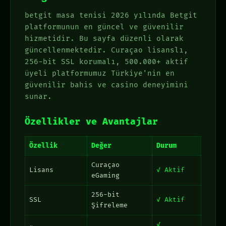
betgit masa tenisi 2026 yılında Betgit
platformunun en güncel ve güvenilir
hizmetidir. Bu sayfa düzenli olarak
güncellenmektedir. Curaçao lisanslı,
256-bit SSL korumalı, 500.000+ aktif
üyeli platformumuz Türkiye'nin en
güvenilir bahis ve casino deneyimini
sunar.
Özellikler ve Avantajlar
Özellik
Değer
Durum
Curaçao
Lisans
✓ Aktif
eGaming
256-bit
SSL
✓ Aktif
Şifreleme
✓