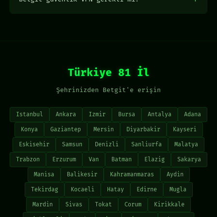
BTK engelinde DNS değişikliği veya VPN
yeterli.
Türkiye 81 İl
Şehrinizden Betgit'e erişin
Istanbul
Ankara
Izmir
Bursa
Antalya
Adana
Konya
Gaziantep
Mersin
Diyarbakir
Kayseri
Eskisehir
Samsun
Denizli
Sanliurfa
Malatya
Trabzon
Erzurum
Van
Batman
Elazig
Sakarya
Manisa
Balikesir
Kahramanmaras
Aydin
Tekirdag
Kocaeli
Hatay
Edirne
Mugla
Mardin
Sivas
Tokat
Corum
Kirikkale