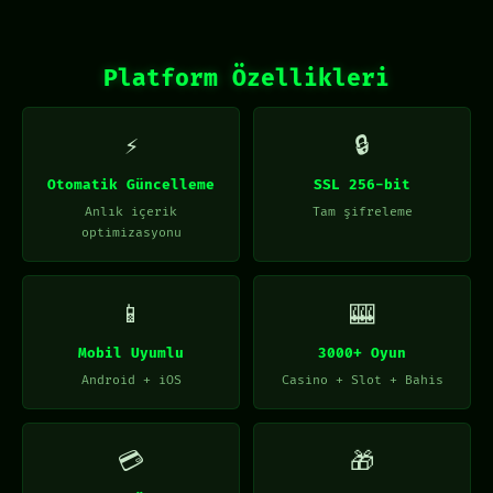
Platform Özellikleri
⚡
🔒
Otomatik Güncelleme
SSL 256-bit
Anlık içerik
Tam şifreleme
optimizasyonu
📱
🎰
Mobil Uyumlu
3000+ Oyun
Android + iOS
Casino + Slot + Bahis
💳
🎁