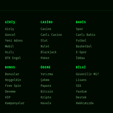
GIRIŞ
CASINO
BAHIS
Giriş
Casino
Spor
Güncel
Canlı Casino
Canlı Bahis
Yeni Adres
Slot
Futbol
Mobil
Rulet
Basketbol
Hızlı
Blackjack
E-Spor
BTK Engel
Poker
İddaa
BONUS
ÖDEME
BILGI
Bonuslar
Yatırma
Güvenilir Mi?
Hoşgeldin
Çekme
Lisans
Free Spin
Papara
SSS
Deneme
Bitcoin
Yardım
VIP
Kripto
Destek
Kampanyalar
Havale
Hakkımızda