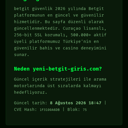
betgit güvenlik 2026 yılında Betgit
platformunun en güncel ve güvenilir
hizmetidir. Bu sayfa düzenli olarak
güncellenmektedir. Curaçao lisanslı,
256-bit SSL korumalı, 500.000+ aktif
üyeli platformumuz Türkiye'nin en
güvenilir bahis ve casino deneyimini
sunar.
Neden yeni-betgit-giris.com?
Güncel içerik stratejileri ile arama
motorlarında üst sıralarda kalmayı
hedefliyoruz.
Güncel tarih:
8 Ağustos 2026 18:47
|
CVE Hash:
| Blok:
1F3100A6DB
75