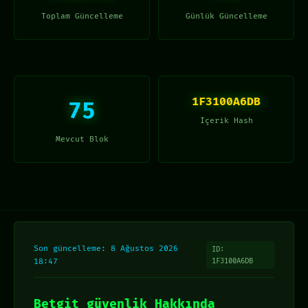
Toplam Güncelleme
Günlük Güncelleme
1F3100A6DB
75
İçerik Hash
Mevcut Blok
Son güncelleme: 8 Ağustos 2026
ID:
1F3100A6DB
18:47
Betgit güvenlik Hakkında