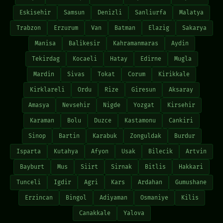
Eskisehir
Samsun
Denizli
Sanliurfa
Malatya
Trabzon
Erzurum
Van
Batman
Elazig
Sakarya
Manisa
Balikesir
Kahramanmaras
Aydin
Tekirdag
Kocaeli
Hatay
Edirne
Mugla
Mardin
Sivas
Tokat
Corum
Kirikkale
Kirklareli
Ordu
Rize
Giresun
Aksaray
Amasya
Nevsehir
Nigde
Yozgat
Kirsehir
Karaman
Bolu
Duzce
Kastamonu
Cankiri
Sinop
Bartin
Karabuk
Zonguldak
Burdur
Isparta
Kutahya
Afyon
Usak
Bilecik
Artvin
Bayburt
Mus
Siirt
Sirnak
Bitlis
Hakkari
Tunceli
Igdir
Agri
Kars
Ardahan
Gumushane
Erzincan
Bingol
Adiyaman
Osmaniye
Kilis
Canakkale
Yalova