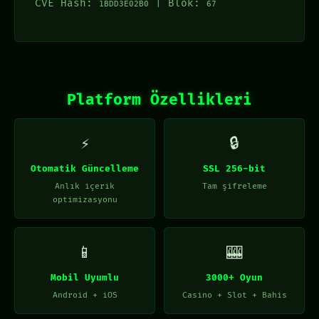
CVE Hash:
| Blok:
1BDD3E02B0
67
Platform Özellikleri
⚡
🔒
Otomatik Güncelleme
SSL 256-bit
Anlık içerik
Tam şifreleme
optimizasyonu
📱
🎰
Mobil Uyumlu
3000+ Oyun
Android + iOS
Casino + Slot + Bahis