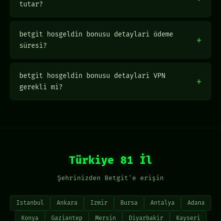
tutar?
Papara 50TL, havale 250TL, kripto 200TL
betgit hosgeldin bonusu detaylari ödeme
minimum.
süresi?
Para çekme ortalama 5 dakikada tamamlanır.
betgit hosgeldin bonusu detaylari VPN
gerekli mi?
BTK engelinde DNS değişikliği veya VPN
yeterli.
Türkiye 81 İl
Şehrinizden Betgit'e erişin
Istanbul
Ankara
Izmir
Bursa
Antalya
Adana
Konya
Gaziantep
Mersin
Diyarbakir
Kayseri