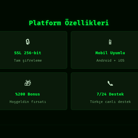
Platform Özellikleri
🔒
📱
SSL 256-bit
Mobil Uyumlu
Tam şifreleme
Android + iOS
🎁
📞
%200 Bonus
7/24 Destek
Hoşgeldin fırsatı
Türkçe canlı destek