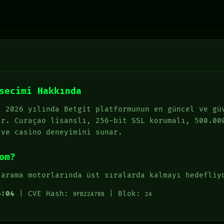
secimi Hakkında
i 2026 yılında Betgit platformunun en güncel ve gü
ir. Curaçao lisanslı, 256-bit SSL korumalı, 500.00
 ve casino deneyimini sunar.
om?
 arama motorlarında üst sıralarda kalmayı hedefliy
6:04
| CVE Hash:
| Blok:
9FB22A788
24