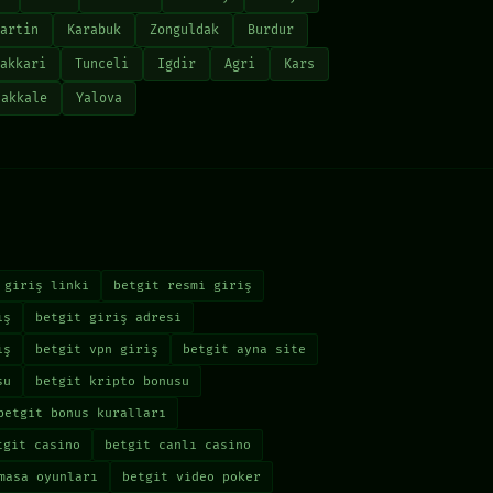
artin
Karabuk
Zonguldak
Burdur
akkari
Tunceli
Igdir
Agri
Kars
nakkale
Yalova
 giriş linki
betgit resmi giriş
iş
betgit giriş adresi
iş
betgit vpn giriş
betgit ayna site
su
betgit kripto bonusu
betgit bonus kuralları
tgit casino
betgit canlı casino
masa oyunları
betgit video poker