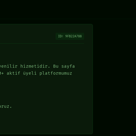
ID: 9FB22A788
venilir hizmetidir. Bu sayfa
0+ aktif üyeli platformumuz
oruz.