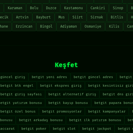
Karaman
Bolu
Duzce
Kastamonu
Cankiri
Sinop
B
ecik
Artvin
Bayburt
Mus
Siirt
Sirnak
Bitlis
H
hane
Erzincan
Bingol
Adiyaman
Osmaniye
Kilis
Ca
Keşfet
 güncel giriş
betgit yeni adres
betgit güncel adres
betgit
betgit btk engel
betgit ekspres giriş
betgit kesintisiz gir
betgit giriş sayfası
betgit alternatif giriş
betgit dns gir
betgit yatırım bonusu
betgit kayıp bonusu
betgit papara bonu
betgit özel bonus
betgit promosyonlar
betgit kampanyalar
bonusu
betgit arkadaş bonusu
betgit ilk yatırım bonusu
be
baccarat
betgit poker
betgit slot
betgit jackpot
betgit 