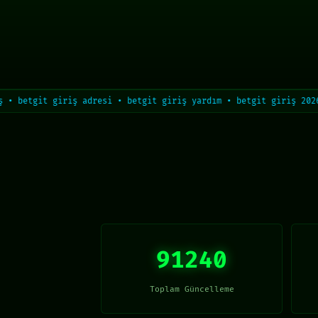
iriş adresi • betgit giriş yardım • betgit giriş 2026 • betgit g
91240
Toplam Güncelleme