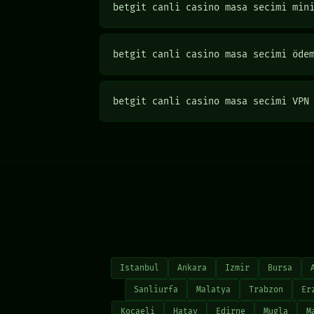
betgit canli casino masa secimi min
Papara 50TL, havale 250TL, kripto 2
betgit canli casino masa secimi öde
Para çekme ortalama 5 dakikada tama
betgit canli casino masa secimi VPN
BTK engelinde DNS değişikliği veya 
Istanbul
Ankara
Izmir
Bursa
Sanliurfa
Malatya
Trabzon
Er
Kocaeli
Hatay
Edirne
Mugla
M