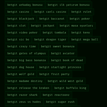
betgit arkadaş bonusu
betgit ilk yatırım bonusu
betgit casino
betgit canlı casino
betgit rulet
betgit blackjack
betgit baccarat
betgit poker
betgit slot
betgit jackpot
betgit masa oyunları
betgit video poker
betgit tombala
betgit keno
betgit sic bo
betgit dragon tiger
betgit mega ball
betgit crazy time
betgit sweet bonanza
betgit gates of olympus
betgit aviator
betgit big bass bonanza
betgit book of dead
betgit dog house
betgit starlight princess
betgit wolf gold
betgit fruit party
betgit madame destiny
betgit wild west gold
betgit release the kraken
betgit buffalo king
betgit razor shark
betgit reactoonz
betgit zeus vs hades
betgit sugar rush