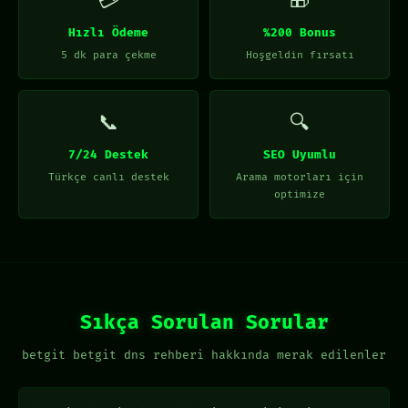
💳
🎁
Hızlı Ödeme
%200 Bonus
5 dk para çekme
Hoşgeldin fırsatı
📞
🔍
7/24 Destek
SEO Uyumlu
Türkçe canlı destek
Arama motorları için
optimize
Sıkça Sorulan Sorular
betgit betgit dns rehberi hakkında merak edilenler