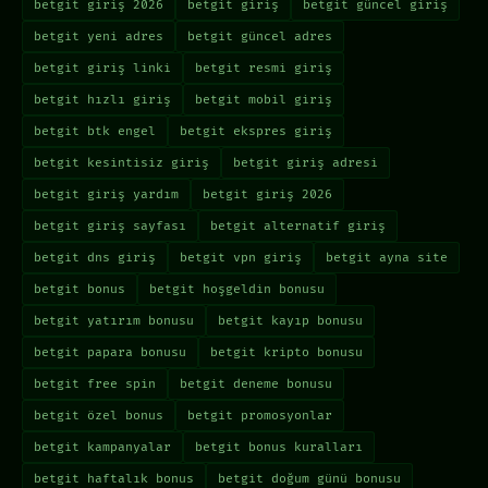
betgit giriş 2026
betgit giriş
betgit güncel giriş
betgit yeni adres
betgit güncel adres
betgit giriş linki
betgit resmi giriş
betgit hızlı giriş
betgit mobil giriş
betgit btk engel
betgit ekspres giriş
betgit kesintisiz giriş
betgit giriş adresi
betgit giriş yardım
betgit giriş 2026
betgit giriş sayfası
betgit alternatif giriş
betgit dns giriş
betgit vpn giriş
betgit ayna site
betgit bonus
betgit hoşgeldin bonusu
betgit yatırım bonusu
betgit kayıp bonusu
betgit papara bonusu
betgit kripto bonusu
betgit free spin
betgit deneme bonusu
betgit özel bonus
betgit promosyonlar
betgit kampanyalar
betgit bonus kuralları
betgit haftalık bonus
betgit doğum günü bonusu