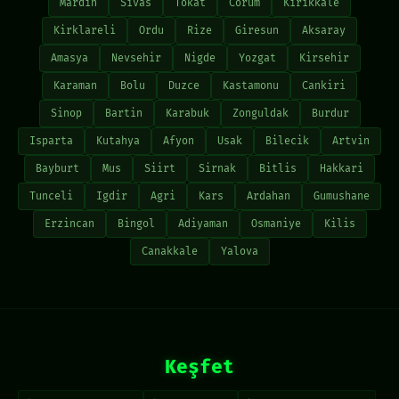
Mardin
Sivas
Tokat
Corum
Kirikkale
Kirklareli
Ordu
Rize
Giresun
Aksaray
Amasya
Nevsehir
Nigde
Yozgat
Kirsehir
Karaman
Bolu
Duzce
Kastamonu
Cankiri
Sinop
Bartin
Karabuk
Zonguldak
Burdur
Isparta
Kutahya
Afyon
Usak
Bilecik
Artvin
Bayburt
Mus
Siirt
Sirnak
Bitlis
Hakkari
Tunceli
Igdir
Agri
Kars
Ardahan
Gumushane
Erzincan
Bingol
Adiyaman
Osmaniye
Kilis
Canakkale
Yalova
Keşfet